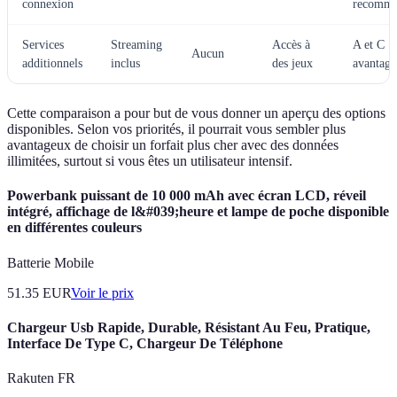
connexion
recomma
Services
Streaming
Accès à
A et C
Aucun
additionnels
inclus
des jeux
avantag
Cette comparaison a pour but de vous donner un aperçu des options
disponibles. Selon vos priorités, il pourrait vous sembler plus
avantageux de choisir un forfait plus cher avec des données
illimitées, surtout si vous êtes un utilisateur intensif.
Powerbank puissant de 10 000 mAh avec écran LCD, réveil
intégré, affichage de l&#039;heure et lampe de poche disponible
en différentes couleurs
Batterie Mobile
51.35
EUR
Voir le prix
Chargeur Usb Rapide, Durable, Résistant Au Feu, Pratique,
Interface De Type C, Chargeur De Téléphone
Rakuten FR