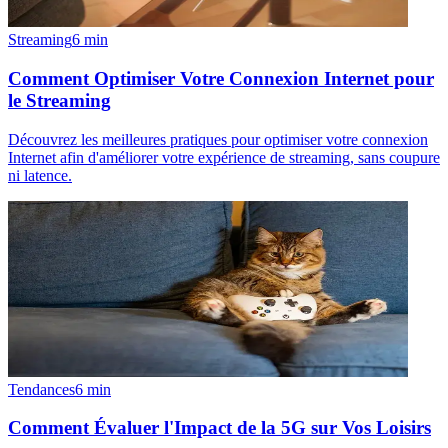
Streaming
6
min
Comment Optimiser Votre Connexion Internet pour
le Streaming
Découvrez les meilleures pratiques pour optimiser votre connexion
Internet afin d'améliorer votre expérience de streaming, sans coupure
ni latence.
Tendances
6
min
Comment Évaluer l'Impact de la 5G sur Vos Loisirs