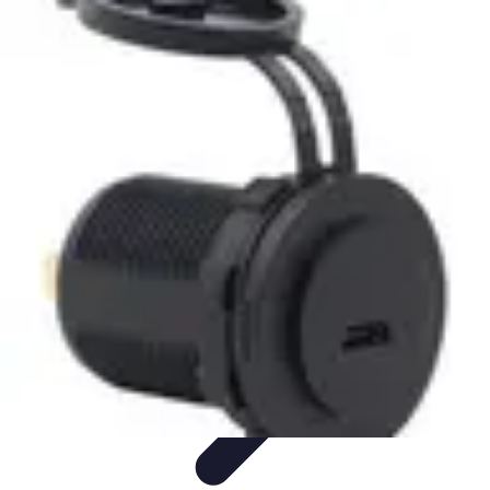
Telecom et Loisir
Streaming et loisirs
Abonnements
Streaming et
Loisirs
Comparatifs
Technologie
Telecom et Loisir