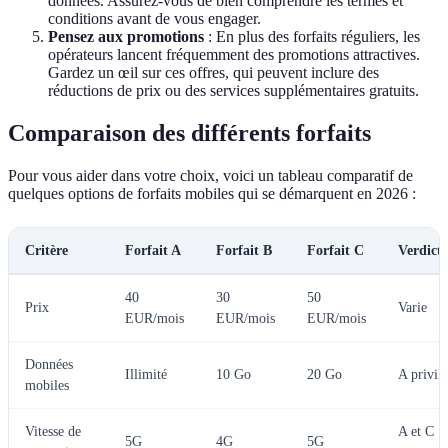
données. Assurez-vous de bien comprendre les termes et
conditions avant de vous engager.
Pensez aux promotions
: En plus des forfaits réguliers, les
opérateurs lancent fréquemment des promotions attractives.
Gardez un œil sur ces offres, qui peuvent inclure des
réductions de prix ou des services supplémentaires gratuits.
Comparaison des différents forfaits
Pour vous aider dans votre choix, voici un tableau comparatif de
quelques options de forfaits mobiles qui se démarquent en 2026 :
Critère
Forfait A
Forfait B
Forfait C
Verdict
40
30
50
Prix
Varie
EUR/mois
EUR/mois
EUR/mois
Données
Illimité
10 Go
20 Go
A privilé
mobiles
Vitesse de
A et C
5G
4G
5G