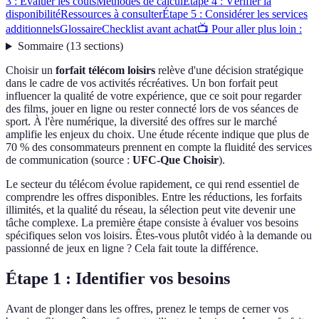
3 : Évaluer les coûts
Méthodes de calcul
Étape 4 : Vérifier la
disponibilité
Ressources à consulter
Étape 5 : Considérer les services
additionnels
Glossaire
Checklist avant achat
📺 Pour aller plus loin :
Sommaire
(
13
sections
)
Choisir un
forfait télécom loisirs
relève d'une décision stratégique
dans le cadre de vos activités récréatives. Un bon forfait peut
influencer la qualité de votre expérience, que ce soit pour regarder
des films, jouer en ligne ou rester connecté lors de vos séances de
sport. À l'ère numérique, la diversité des offres sur le marché
amplifie les enjeux du choix. Une étude récente indique que plus de
70 % des consommateurs prennent en compte la fluidité des services
de communication (source :
UFC-Que Choisir
).
Le secteur du télécom évolue rapidement, ce qui rend essentiel de
comprendre les offres disponibles. Entre les réductions, les forfaits
illimités, et la qualité du réseau, la sélection peut vite devenir une
tâche complexe. La première étape consiste à évaluer vos besoins
spécifiques selon vos loisirs. Êtes-vous plutôt vidéo à la demande ou
passionné de jeux en ligne ? Cela fait toute la différence.
Étape 1 : Identifier vos besoins
Avant de plonger dans les offres, prenez le temps de cerner vos