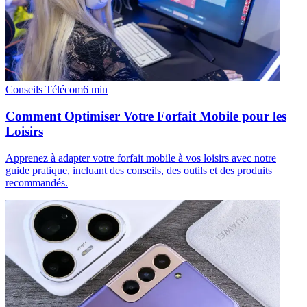
Conseils Télécom
6
min
Comment Optimiser Votre Forfait Mobile pour les
Loisirs
Apprenez à adapter votre forfait mobile à vos loisirs avec notre
guide pratique, incluant des conseils, des outils et des produits
recommandés.