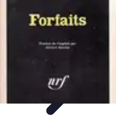
Telecom et Loisir
Streaming et loisirs
Abonnements
Streaming et
Loisirs
Comparatifs
Technologie
Telecom et Loisir