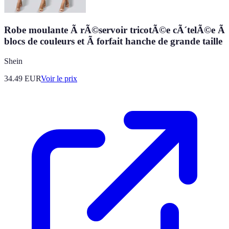
Robe moulante Ã rÃ©servoir tricotÃ©e cÃ´telÃ©e Ã
blocs de couleurs et Ã forfait hanche de grande taille
Shein
34.49
EUR
Voir le prix