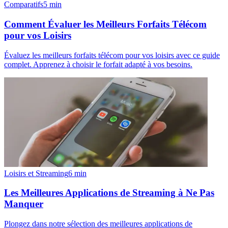
Comparatifs
5
min
Comment Évaluer les Meilleurs Forfaits Télécom
pour vos Loisirs
Évaluez les meilleurs forfaits télécom pour vos loisirs avec ce guide
complet. Apprenez à choisir le forfait adapté à vos besoins.
Loisirs et Streaming
6
min
Les Meilleures Applications de Streaming à Ne Pas
Manquer
Plongez dans notre sélection des meilleures applications de