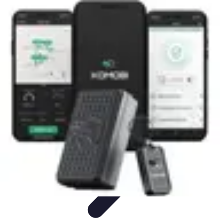
Telecom et Loisir
Streaming et loisirs
Abonnements
Streaming et
Loisirs
Comparatifs
Technologie
Telecom et Loisir