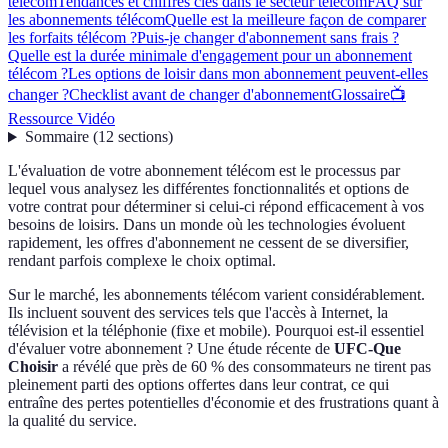
télécom
Tendances et chiffres clés dans le secteur télécom
FAQ sur
les abonnements télécom
Quelle est la meilleure façon de comparer
les forfaits télécom ?
Puis-je changer d'abonnement sans frais ?
Quelle est la durée minimale d'engagement pour un abonnement
télécom ?
Les options de loisir dans mon abonnement peuvent-elles
changer ?
Checklist avant de changer d'abonnement
Glossaire
📺
Ressource Vidéo
Sommaire
(
12
sections
)
L'évaluation de votre abonnement télécom est le processus par
lequel vous analysez les différentes fonctionnalités et options de
votre contrat pour déterminer si celui-ci répond efficacement à vos
besoins de loisirs. Dans un monde où les technologies évoluent
rapidement, les offres d'abonnement ne cessent de se diversifier,
rendant parfois complexe le choix optimal.
Sur le marché, les abonnements télécom varient considérablement.
Ils incluent souvent des services tels que l'accès à Internet, la
télévision et la téléphonie (fixe et mobile). Pourquoi est-il essentiel
d'évaluer votre abonnement ? Une étude récente de
UFC-Que
Choisir
a révélé que près de 60 % des consommateurs ne tirent pas
pleinement parti des options offertes dans leur contrat, ce qui
entraîne des pertes potentielles d'économie et des frustrations quant à
la qualité du service.