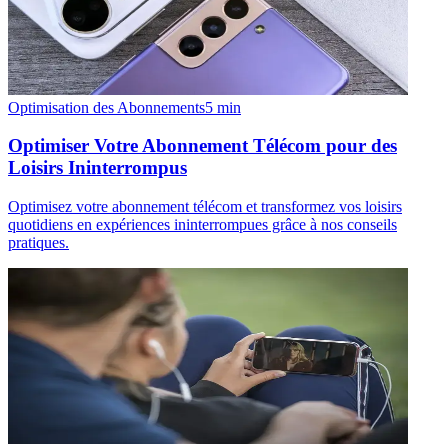
Optimisation des Abonnements
5
min
Optimiser Votre Abonnement Télécom pour des
Loisirs Ininterrompus
Optimisez votre abonnement télécom et transformez vos loisirs
quotidiens en expériences ininterrompues grâce à nos conseils
pratiques.