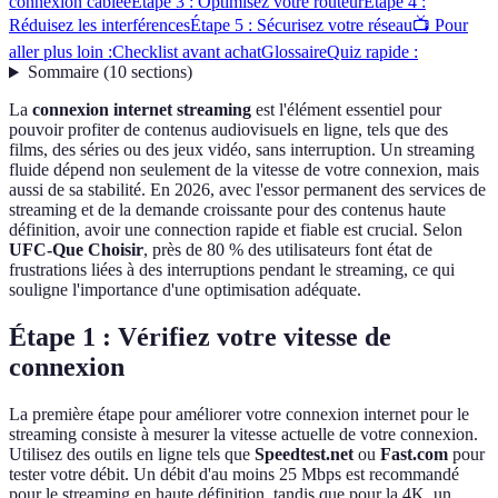
connexion câblée
Étape 3 : Optimisez votre routeur
Étape 4 :
Réduisez les interférences
Étape 5 : Sécurisez votre réseau
📺 Pour
aller plus loin :
Checklist avant achat
Glossaire
Quiz rapide :
Sommaire
(
10
sections
)
La
connexion internet streaming
est l'élément essentiel pour
pouvoir profiter de contenus audiovisuels en ligne, tels que des
films, des séries ou des jeux vidéo, sans interruption. Un streaming
fluide dépend non seulement de la vitesse de votre connexion, mais
aussi de sa stabilité. En 2026, avec l'essor permanent des services de
streaming et de la demande croissante pour des contenus haute
définition, avoir une connection rapide et fiable est crucial. Selon
UFC-Que Choisir
, près de 80 % des utilisateurs font état de
frustrations liées à des interruptions pendant le streaming, ce qui
souligne l'importance d'une optimisation adéquate.
Étape 1 : Vérifiez votre vitesse de
connexion
La première étape pour améliorer votre connexion internet pour le
streaming consiste à mesurer la vitesse actuelle de votre connexion.
Utilisez des outils en ligne tels que
Speedtest.net
ou
Fast.com
pour
tester votre débit. Un débit d'au moins 25 Mbps est recommandé
pour le streaming en haute définition, tandis que pour la 4K, un