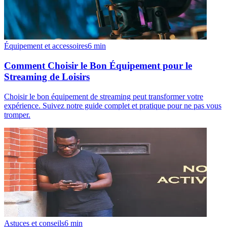
Équipement et accessoires
6
min
Comment Choisir le Bon Équipement pour le
Streaming de Loisirs
Choisir le bon équipement de streaming peut transformer votre
expérience. Suivez notre guide complet et pratique pour ne pas vous
tromper.
Astuces et conseils
6
min