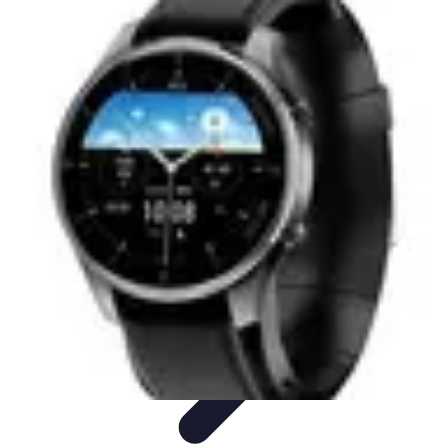
Telecom et Loisir
Streaming et loisirs
Abonnements
Streaming et
Loisirs
Comparatifs
Technologie
Telecom et Loisir