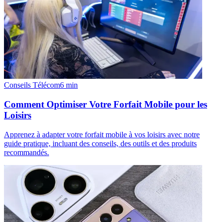
Conseils Télécom
6
min
Comment Optimiser Votre Forfait Mobile pour les
Loisirs
Apprenez à adapter votre forfait mobile à vos loisirs avec notre
guide pratique, incluant des conseils, des outils et des produits
recommandés.