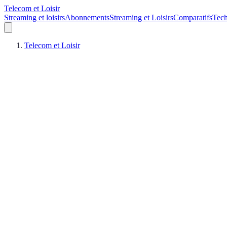
Telecom et Loisir
Streaming et loisirs
Abonnements
Streaming et Loisirs
Comparatifs
Tech
Telecom et Loisir