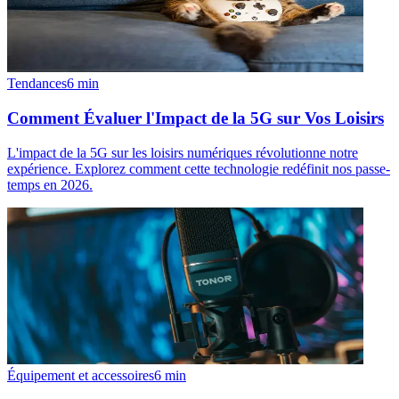
Tendances
6
min
Comment Évaluer l'Impact de la 5G sur Vos Loisirs
L'impact de la 5G sur les loisirs numériques révolutionne notre
expérience. Explorez comment cette technologie redéfinit nos passe-
temps en 2026.
Équipement et accessoires
6
min