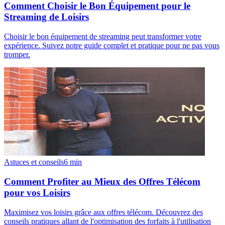
Comment Choisir le Bon Équipement pour le
Streaming de Loisirs
Choisir le bon équipement de streaming peut transformer votre
expérience. Suivez notre guide complet et pratique pour ne pas vous
tromper.
Astuces et conseils
6
min
Comment Profiter au Mieux des Offres Télécom
pour vos Loisirs
Maximisez vos loisirs grâce aux offres télécom. Découvrez des
conseils pratiques allant de l'optimisation des forfaits à l'utilisation