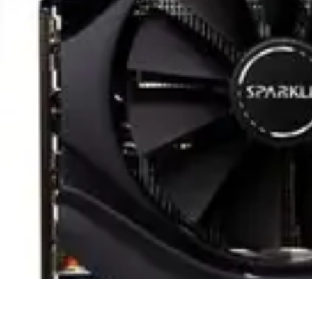
Telecom et Loisir
Streaming et loisirs
Abonnements
Streaming et Loisirs
Comparatifs
Tech
Telecom et Loisir