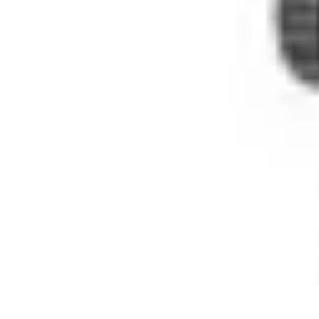
Telecom et Loisir
Streaming et loisirs
Abonnements
Streaming et Loisirs
Comparatifs
Tech
Telecom et Loisir