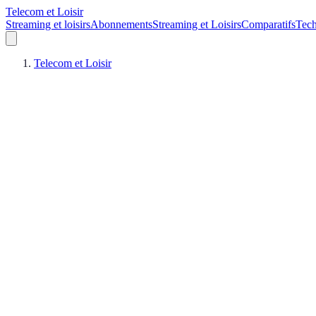
Telecom et Loisir
Streaming et loisirs
Abonnements
Streaming et Loisirs
Comparatifs
Tech
Telecom et Loisir