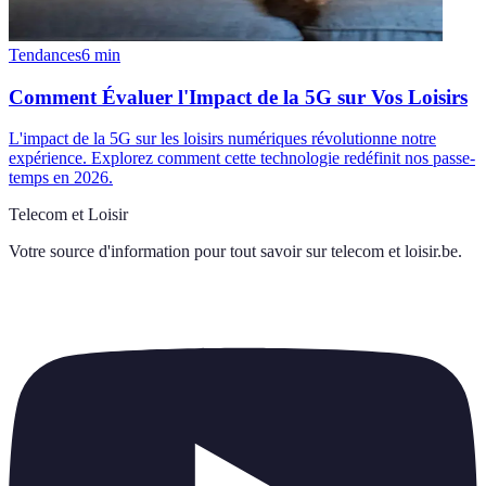
Tendances
6
min
Comment Évaluer l'Impact de la 5G sur Vos Loisirs
L'impact de la 5G sur les loisirs numériques révolutionne notre
expérience. Explorez comment cette technologie redéfinit nos passe-
temps en 2026.
Telecom et Loisir
Votre source d'information pour tout savoir sur
telecom et loisir.be
.