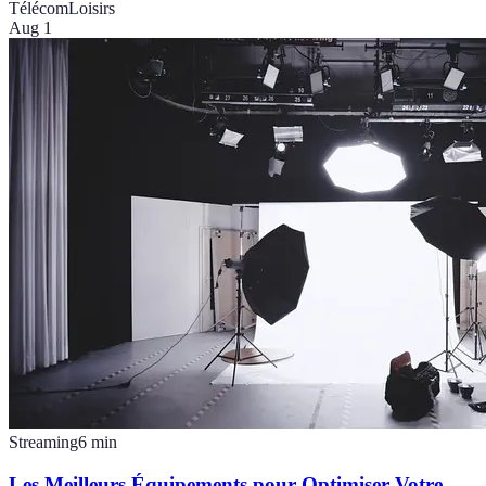
Télécom
Loisirs
Aug 1
Streaming
6
min
Les Meilleurs Équipements pour Optimiser Votre