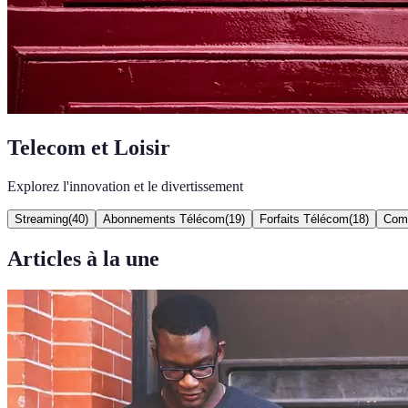
Telecom et Loisir
Explorez l'innovation et le divertissement
Streaming
(
40
)
Abonnements Télécom
(
19
)
Forfaits Télécom
(
18
)
Comp
Articles à la une